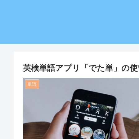
英検単語アプリ「でた単」の使い
単語