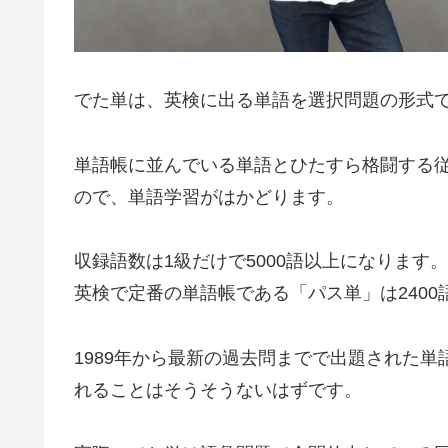
でた単は、英検に出る単語を選択問題の形式
単語帳に並んでいる単語とひたすら格闘する
ので、単語学習がはかどります。
収録語数は1級だけで5000語以上になります。
英検で定番の単語帳である「パス単」は240
1989年から最新の過去問までで出題された
れることはそうそうないはずです。