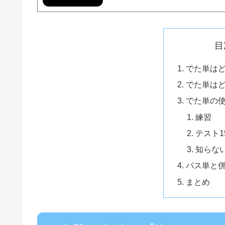
目
でた単は
でた単は
でた単の
練習
テスト1
知らな
パス単と
まとめ